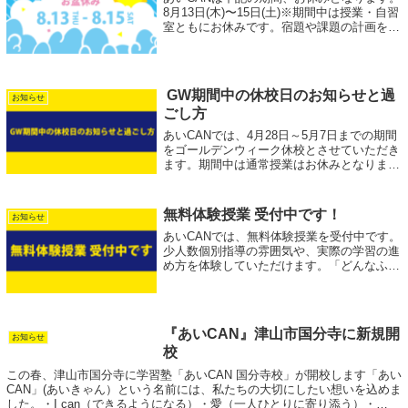
8月13日(木)〜15日(土)※期間中は授業・自習
室ともにお休みです。宿題や課題の計画を立
てて、有意義に過ごしましょう！
GW期間中の休校日のお知らせと過
お知らせ
ごし方
あいCANでは、4月28日～5月7日までの期間
をゴールデンウィーク休校とさせていただき
ます。期間中は通常授業はお休みとなります
が、この時期はこれまでの学習内容を見直す
良い機会でもあります。特に中学生は、津山
東中学校の定期テストに向けて、これ...
無料体験授業 受付中です！
お知らせ
あいCANでは、無料体験授業を受付中です。
少人数個別指導の雰囲気や、実際の学習の進
め方を体験していただけます。「どんなふう
に勉強するの？」「教室の雰囲気は？」と気
になっている方も、ぜひお気軽にお問い合わ
せください。
『あいCAN』津山市国分寺に新規開
お知らせ
校
この春、津山市国分寺に学習塾「あいCAN 国分寺校」が開校します「あい
CAN」(あいきゃん）という名前には、私たちの大切にしたい想いを込めま
した。・I can（できるようになる）・愛（一人ひとりに寄り添う）・